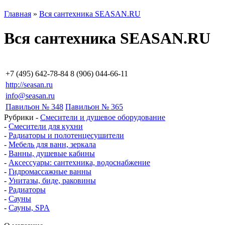
Главная
»
Вся сантехника SEASAN.RU
Вся сантехника SEASAN.RU
+7 (495) 642-78-84 8 (906) 044-66-11
http://seasan.ru
info@seasan.ru
Павильон № 348
Павильон № 365
Рубрики
-
Смесители и душевое оборудование
-
Смесители для кухни
-
Радиаторы и полотенцесушители
-
Мебель для ванн, зеркала
-
Ванны, душевые кабины
-
Аксессуары: сантехника, водоснабжение
-
Гидромассажные ванны
-
Унитазы, биде, раковины
-
Радиаторы
-
Сауны
-
Сауны, SPA