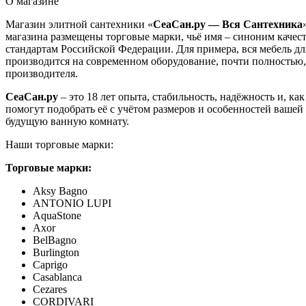
О магазине
Магазин элитной сантехники «
СеаСан.ру — Вся Сантехника
магазина размещены торговые марки, чьё имя – синоним качест
стандартам Российской Федерации. Для примера, вся мебель д
производится на современном оборудование, почти полностью
производителя.
СеаСан.ру
– это 18 лет опыта, стабильность, надёжность и, к
помогут подобрать её с учётом размеров и особенностей ваше
будущую ванную комнату.
Наши торговые марки:
Торговые марки:
Aksy Bagno
ANTONIO LUPI
AquaStone
Axor
BelBagno
Burlington
Caprigo
Casablanca
Cezares
CORDIVARI