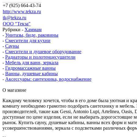
+7 (925) 664-43-74
http://www.tekza.ru
tk@tekza.ru
ООО "Текза"
Рубрики
-
Хаммам
-
Унитазы, биде, раковины
-
Смесители для кухни
-
Сауны
-
Смесители и душевое оборудование
-
Радиаторы и полотенцесушители
-
Мебель для ванн, зеркала
-
Гидромассажные ванны
-
Ванны, душевые кабины
-
Аксессуары: сантехника, водоснабжение
О магазине
Каждому человеку хочется, чтобы в его доме была уютная и кр
комнату необходимо грамотно подобрать сантехнику и мебель.
производителей, такие как Gessi, Antonio Lupi, Artelinea, Oas
доступные по цене изделия, если не выбирать дорогостоящие 
рынок. Купить сауну, душевые кабины, ванны всех форм и мат
усовершенствованиями, зеркала с подсветками различных форм 