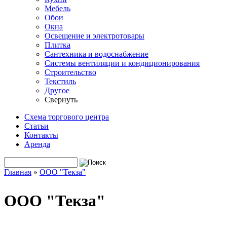
Мебель
Обои
Окна
Освещение и электротовары
Плитка
Сантехника и водоснабжение
Системы вентиляции и кондиционирования
Строительство
Текстиль
Другое
Свернуть
Схема торгового центра
Статьи
Контакты
Аренда
Поиск
Форма поиска
Главная
»
ООО "Текза"
Вы здесь
ООО "Текза"