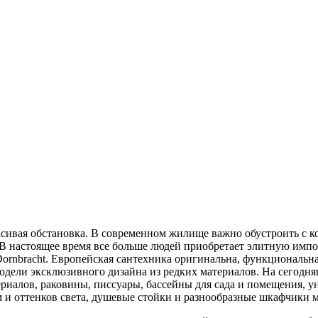
асивая обстановка. В современном жилище важно обустроить с к
 В настоящее время все больше людей приобретает элитную имп
is, Dornbracht. Европейская сантехника оригинальна, функционал
модели эксклюзивного дизайна из редких материалов. На сегод
ериалов, раковины, писсуары, бассейны для сада и помещения, 
и оттенков света, душевые стойки и разнообразные шкафчики мож