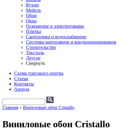
Кухни
Мебель
Обои
Окна
Освещение и электротовары
Плитка
Сантехника и водоснабжение
Системы вентиляции и кондиционирования
Строительство
Текстиль
Другое
Свернуть
Схема торгового центра
Статьи
Контакты
Аренда
Поиск
Форма поиска
Главная
»
Виниловые обои Cristallo
Вы здесь
Виниловые обои Cristallo