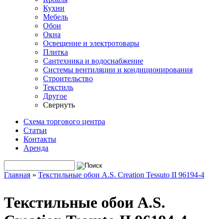
Кухни
Мебель
Обои
Окна
Освещение и электротовары
Плитка
Сантехника и водоснабжение
Системы вентиляции и кондиционирования
Строительство
Текстиль
Другое
Свернуть
Схема торгового центра
Статьи
Контакты
Аренда
Поиск
Форма поиска
Главная
»
Текстильные обои A.S. Creation Tessuto II 96194-4
Вы здесь
Текстильные обои A.S.