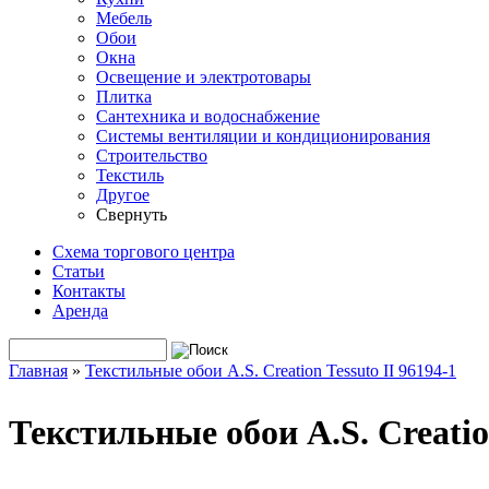
Мебель
Обои
Окна
Освещение и электротовары
Плитка
Сантехника и водоснабжение
Системы вентиляции и кондиционирования
Строительство
Текстиль
Другое
Свернуть
Схема торгового центра
Статьи
Контакты
Аренда
Поиск
Форма поиска
Главная
»
Текстильные обои A.S. Creation Tessuto II 96194-1
Вы здесь
Текстильные обои A.S. Creation