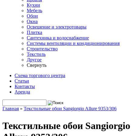
Кухни
Мебель
Обои
Окна
Освещение и электротовары
Плитка
Сантехника и водоснабжение
Системы вентиляции и кондиционирования
Строительство
Текстиль
Другое
Свернуть
Схема торгового центра
Статьи
Контакты
Аренда
Поиск
Форма поиска
Главная
»
Текстильные обои Sangiorgio Allure 9353/306
Вы здесь
Текстильные обои Sangiorgio