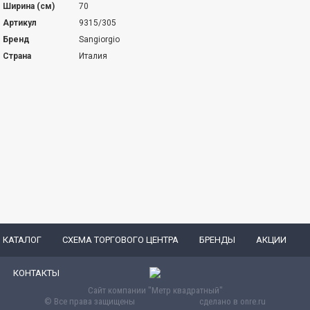
Ширина (см)
70
Артикул
9315/305
Бренд
Sangiorgio
Страна
Италия
КАТАЛОГ
СХЕМА ТОРГОВОГО ЦЕНТРА
БРЕНДЫ
АКЦИИ
КОНТАКТЫ
Сайт компании "Метр квадратный"
© Все права защищены
сделано в
onre.ru