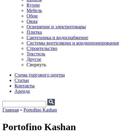
Кухни
Мебель
Обои
Окна
Освещение и электротовары
Плитка
Сантехника и водоснабжение
Системы вентиляции и кондиционирования
Строительство
Текстиль
Другое
Свернуть
Схема торгового центра
Статьи
Контакты
Аренда
Поиск
Форма поиска
Главная
»
Portofino Kashan
Вы здесь
Portofino Kashan