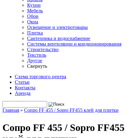
Кухни
Мебель
Обои
Окна
Освещение и электротовары
Плитка
Сантехника и водоснабжение
Системы вентиляции и кондиционирования
Строительство
Текстиль
Другое
Свернуть
Схема торгового центра
Статьи
Контакты
Аренда
Поиск
Форма поиска
Главная
»
Сопро FF 455 / Sopro FF455 клей для плитки
Вы здесь
Сопро FF 455 / Sopro FF455