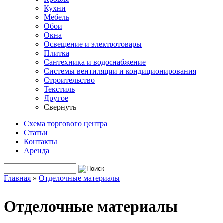
Кухни
Мебель
Обои
Окна
Освещение и электротовары
Плитка
Сантехника и водоснабжение
Системы вентиляции и кондиционирования
Строительство
Текстиль
Другое
Свернуть
Схема торгового центра
Статьи
Контакты
Аренда
Поиск
Форма поиска
Главная
»
Отделочные материалы
Вы здесь
Отделочные материалы