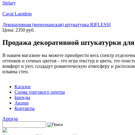
Stelary
Cavat Lapidem
Декоративная (венецианская) штукатурка RIFLESSI
Цена: 2350 руб.
Продажа декоративной штукатурки для
В нашем магазине вы можете приобрести весь спектр отделочн
оттенков и сочных цветов - это игра текстур и цвета, это по
комфорт и уют, создадут романтическую атмосферу и расположа
изъяны стен.
Каталог
Схема торгового центра
Бренды
Акции
Контакты
Аренда
Поиск
Форма поиска