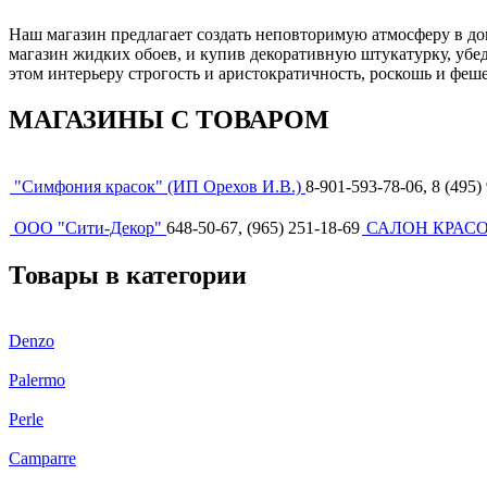
Наш магазин предлагает создать неповторимую атмосферу в до
магазин жидких обоев, и купив декоративную штукатурку, убед
этом интерьеру строгость и аристократичность, роскошь и феше
МАГАЗИНЫ С ТОВАРОМ
"Симфония красок" (ИП Орехов И.В.)
8-901-593-78-06, 8 (495)
ООО "Сити-Декор"
648-50-67, (965) 251-18-69
САЛОН КРАСОК
Товары в категории
Denzo
Palermo
Perle
Camparre