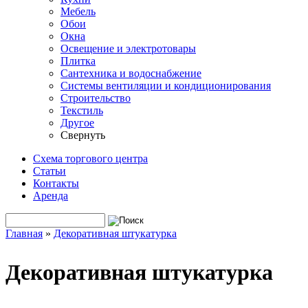
Мебель
Обои
Окна
Освещение и электротовары
Плитка
Сантехника и водоснабжение
Системы вентиляции и кондиционирования
Строительство
Текстиль
Другое
Свернуть
Схема торгового центра
Статьи
Контакты
Аренда
Поиск
Форма поиска
Главная
»
Декоративная штукатурка
Вы здесь
Декоративная штукатурка