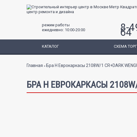
центр ремонта и дизайна
8-4
режим работы
64
ежедневно: 10:00-20:00
КАТАЛОГ
СХЕМА ТОР
Вы здесь
Главная
Бра Н Еврокаркасы 2108W/1 CR+DARK WENG
»
БРА Н ЕВРОКАРКАСЫ 2108W