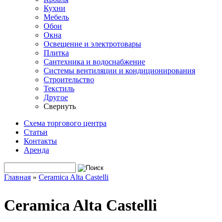
Кухни
Мебель
Обои
Окна
Освещение и электротовары
Плитка
Сантехника и водоснабжение
Системы вентиляции и кондиционирования
Строительство
Текстиль
Другое
Свернуть
Схема торгового центра
Статьи
Контакты
Аренда
Поиск
Форма поиска
Главная
»
Ceramica Alta Castelli
Вы здесь
Ceramica Alta Castelli